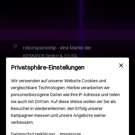
robotspaceship - eine Marke der
KEMWEB GmbH & Co KG
Gutenbergplatz 2
Privatsphäre-Einstellungen
55116 Mainz
Deutschland
Wir verwenden auf unserer Website Cookies und
vergleichbare Technologien. Hierbei verarbeiten wir
personenbezogene Daten wie Ihre IP-Adresse und teilen
info@robotspaceship.com
sie auch mit Dritten. Auf diese Weise wollen wir Sie als
Besucher:in wiedererkennen, den Erfolg unserer
0 61 31 – 93 000 – 0
Kampagnen messen und unsere Angebote weiter
verbessern.
Datenschutzerklärung
Impressum
|