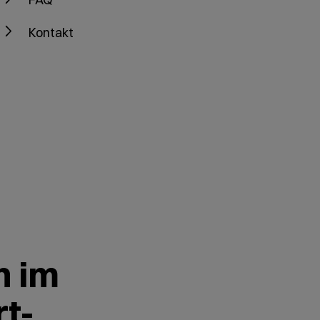
Kontakt
h im
rt-