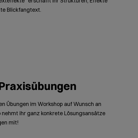
exteffekte“ erschafft ihr Strukturen, Effekte
kte Blickfangtext.
e Praxisübungen
chen Übungen im Workshop auf Wunsch an
So nehmt ihr ganz konkrete Lösungsansätze
gen mit!