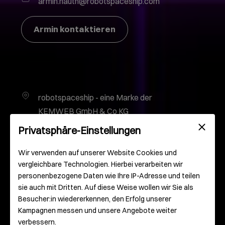
armin.hauth@robotspaceship.com
Armin kontaktieren
robotspaceship - eine Marke der
KEMWEB GmbH & Co KG
Gutenbergplatz 2
Privatsphäre-Einstellungen
55116 Mainz
Deutschland
Wir verwenden auf unserer Website Cookies und
vergleichbare Technologien. Hierbei verarbeiten wir
personenbezogene Daten wie Ihre IP-Adresse und teilen
info@robotspaceship.com
sie auch mit Dritten. Auf diese Weise wollen wir Sie als
Besucher:in wiedererkennen, den Erfolg unserer
0 61 31 – 93 000 – 0
Kampagnen messen und unsere Angebote weiter
verbessern.