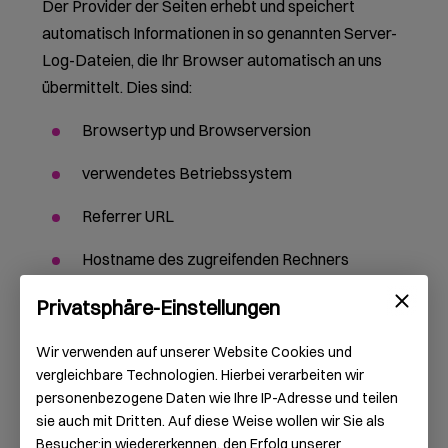
Der Provider der Seiten erhebt und speichert
automatisch Informationen in so genannten Server-
Log-Dateien, die Ihr Browser automatisch an uns
übermittelt. Dies sind:
Browsertyp und Browserversion
verwendetes Betriebssystem
Referrer URL
Hostname des zugreifenden Rechners
Uhrzeit der Serveranfrage
Privatsphäre-Einstellungen
IP-Adresse
Wir verwenden auf unserer Website Cookies und
vergleichbare Technologien. Hierbei verarbeiten wir
Eine Zusammenführung dieser Daten mit anderen
personenbezogene Daten wie Ihre IP-Adresse und teilen
Datenquellen wird nicht vorgenommen.
sie auch mit Dritten. Auf diese Weise wollen wir Sie als
Besucher:in wiedererkennen, den Erfolg unserer