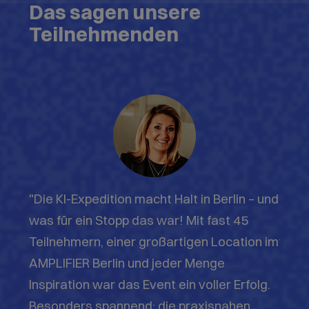
Aareon, einer der führenden Softwareanbieter für
die europäische Immobilienwirtschaft, wollte in der
Rolle als Thought-Leader 2025 die eigene
Kundschaft an das Thema KI heranführen. Dafür
entwickelten wir die ImmPulse KI-Expedition als
deutschlandweite Roadshow. An sechs Standorten
brachten wir Fach- und Führungskräfte aus der
Immobilienwirtschaft einen Tag lang mit KI in
Kontakt. 2026 folgte die Weiterentwicklung unter
dem Motto „Mission Machen".
Das Ergebnis: über 400 Teilnehmende, durchweg
positive Rückmeldungen, konkrete Leads für die KI-
Produkte von Aareon und ein KI-Whitepaper aus den
Ideensprints mit über 500 Downloads.
Mehrere teilnehmende Unternehmen fragten