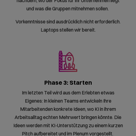
echtem Output.
Bei unserer KI-Expedition gibt es keine
Schulungsunterlagen, keinen abschließenden Test
und keine Lernziele, die abgehakt werden müssen.
Stattdessen: KI-Stationen, an denen Ihre
Mitarbeitenden in Kleingruppen in Rotation selbst
aktiv werden. Sie erleben, was KI heute in
verschiedenen Arbeitskontexten wirklich kann: Ob
Wissensmanagement, Bildanalyse oder KI-Agenten,
die eigenständig Aufgaben übernehmen.
An jeder Station steht die gleiche Frage im
Vordergrund: Welches Problem löst das? Die
eingesetzten Tools wählen wir nach dem Stand der
Technik aus, immer mit dem Ziel, die jeweils beste
Lösung für den Anwendungsfall zu zeigen.