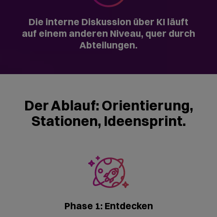
Rakete auf dem Startplatz
Phase 3: Starten
Im letzten Teil wird aus dem Erlebten etwas
Eigenes: In kleinen Teams entwickeln Ihre
Mitarbeitenden konkrete Ideen, wo KI in ihrem
Arbeitsalltag echten Mehrwert bringen könnte. Die
Ideen werden mit KI-Unterstützung zu einem kurzen
Pitch aufbereitet und im Plenum vorgestellt.
Keine abstrakten Wünsche, sondern eine konkret
formulierte KI-Maßnahme, entstanden aus Ihrem
eigenen Team heraus.
Bereits über 1.500 Teilnehmende sind