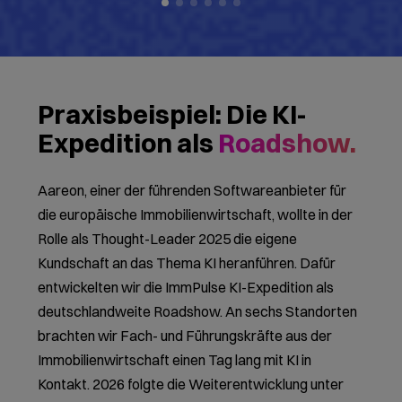
Für Teams, die KI
verstehen und nutzen
wollen
— unabhängig
vom Vorwissen.
Das Format der KI-Expedition funktioniert für
Teams ohne Erfahrung mit ChatGPT & Co. und
Prompts genauso wie für solche, die bereits mit
einzelnen Tools arbeiten. Wer schon mit KI arbeitet,
nimmt trotzdem neue Impulse mit: Durch
Anwendungsbereiche, die im Alltag noch nicht
sichtbar waren – und den Austausch mit Kolleginnen
und Kollegen aus anderen Abteilungen.
Typische Gruppen:
Abteilungen, die gemeinsam in