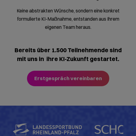
Eines der stärksten Ergebnisse: Menschen aus
unterschiedlichen Abteilungen kommen ins
Gespräch. Über Chancen und Möglichkeiten, von KI
in ihrem Unternehmen. Dieser Austausch entsteht
nicht in Schulungsräumen mit Frontalvortrag. Er
entsteht an Stationen, wenn jemand aus der
Buchhaltung und jemand aus dem Vertrieb dieselbe
Technologie auf ein gemeinsames Problem
anwenden.