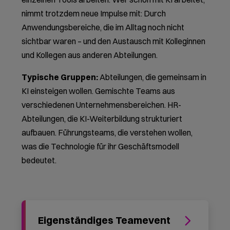
auf Ihren Kontext abstimmen.
Einstieg und Orientierung zu KI und
relevanten Entwicklungen
Sechs Erlebnisstationen mit
Hands-on-Praxis
Ideensprint mit KI-gestützter
Pitch-Entwicklung und
Abschlusspräsentation
Bis zu 50 Teilnehmende
5 Stunden (10–16 Uhr inkl.
Mittagspause)
Bei Ihnen vor Ort