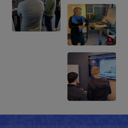
nutzen – und das mit viel Motivation,
Experimentierfreude und einer
ordentlichen Portion Spaß!"
Kathrin Meister
Aareon DACH, Gebietsleiterin Vertrieb
Praxisbeispiel: Die KI-
Expedition als
Roadshow.